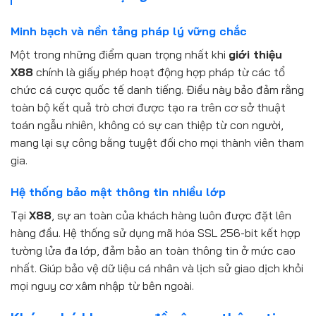
Minh bạch và nền tảng pháp lý vững chắc
Một trong những điểm quan trọng nhất khi
giới thiệu
X88
chính là giấy phép hoạt động hợp pháp từ các tổ
chức cá cược quốc tế danh tiếng. Điều này bảo đảm rằng
toàn bộ kết quả trò chơi được tạo ra trên cơ sở thuật
toán ngẫu nhiên, không có sự can thiệp từ con người,
mang lại sự công bằng tuyệt đối cho mọi thành viên tham
gia.
Hệ thống bảo mật thông tin nhiều lớp
Tại
X88
, sự an toàn của khách hàng luôn được đặt lên
hàng đầu. Hệ thống sử dụng mã hóa SSL 256-bit kết hợp
tường lửa đa lớp, đảm bảo an toàn thông tin ở mức cao
nhất. Giúp bảo vệ dữ liệu cá nhân và lịch sử giao dịch khỏi
mọi nguy cơ xâm nhập từ bên ngoài.