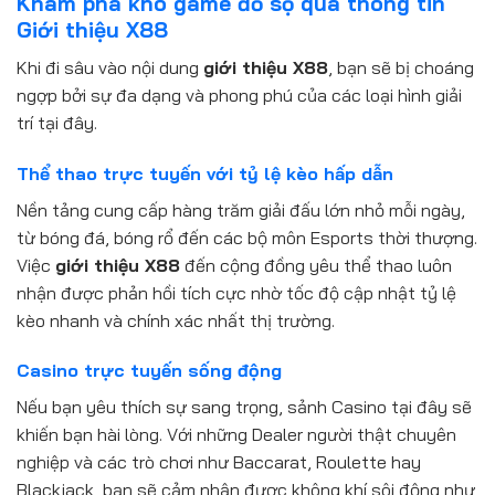
Khám phá kho game đồ sộ qua thông tin
Giới thiệu X88
Khi đi sâu vào nội dung
giới thiệu X88
, bạn sẽ bị choáng
ngợp bởi sự đa dạng và phong phú của các loại hình giải
trí tại đây.
Thể thao trực tuyến với tỷ lệ kèo hấp dẫn
Nền tảng cung cấp hàng trăm giải đấu lớn nhỏ mỗi ngày,
từ bóng đá, bóng rổ đến các bộ môn Esports thời thượng.
Việc
giới thiệu X88
đến cộng đồng yêu thể thao luôn
nhận được phản hồi tích cực nhờ tốc độ cập nhật tỷ lệ
kèo nhanh và chính xác nhất thị trường.
Casino trực tuyến sống động
Nếu bạn yêu thích sự sang trọng, sảnh Casino tại đây sẽ
khiến bạn hài lòng. Với những Dealer người thật chuyên
nghiệp và các trò chơi như Baccarat, Roulette hay
Blackjack, bạn sẽ cảm nhận được không khí sôi động như